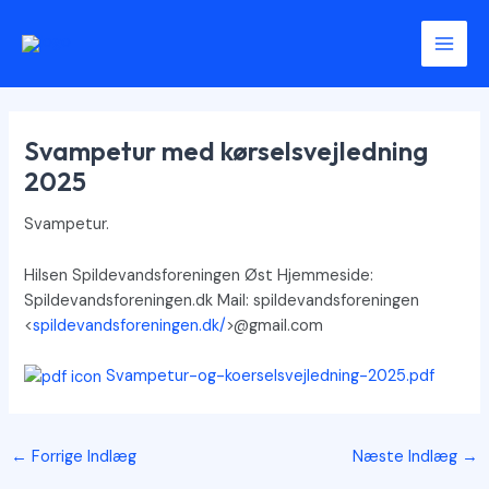
Gå
Main
til
Men
indholdet
Svampetur med kørselsvejledning
2025
Svampetur.
Hilsen Spildevandsforeningen Øst Hjemmeside:
Spildevandsforeningen.dk Mail: spildevandsforeningen
<
spildevandsforeningen.dk/
>@gmail.com
Svampetur-og-koerselsvejledning-2025.pdf
←
Forrige Indlæg
Næste Indlæg
→