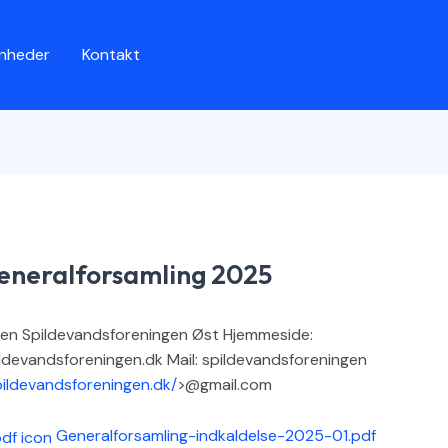
enheder
Kontakt
eneralforsamling 2025
sen Spildevandsforeningen Øst Hjemmeside:
ldevandsforeningen.dk Mail: spildevandsforeningen
pildevandsforeningen.dk/
>@gmail.com
Generalforsamling-indkaldelse-2025-01.pdf